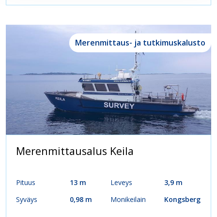
Merenmittaus- ja tutkimuskalusto
Merenmittausalus Keila
Pituus
13 m
Leveys
3,9 m
Syväys
0,98 m
Monikeilain
Kongsberg