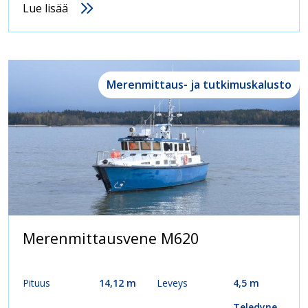
Lue lisää
Merenmittaus- ja tutkimuskalusto
Merenmittausvene M620
Pituus
14,12 m
Leveys
4,5 m
Teledyne