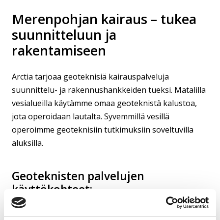
Merenpohjan kairaus – tukea
suunnitteluun ja
rakentamiseen
Arctia tarjoaa geoteknisiä kairauspalveluja
suunnittelu- ja rakennushankkeiden tueksi. Matalilla
vesialueilla käytämme omaa geoteknistä kalustoa,
jota operoidaan lautalta. Syvemmillä vesillä
operoimme geoteknisiin tutkimuksiin soveltuvilla
aluksilla.
Geoteknisten palvelujen
käyttökohteet:
Geofysikaalisten akustis-seismisten profiilien