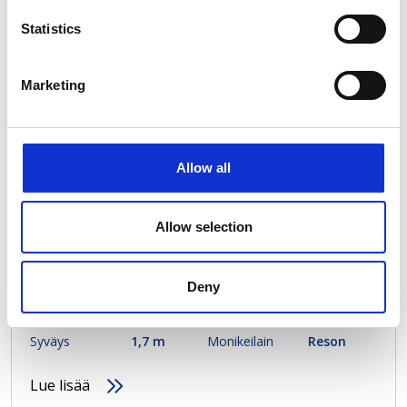
Statistics
Merenmittaus- ja tutkimuskalusto
Marketing
Allow all
Allow selection
Merenmittausalus Kaiku
Deny
Pituus
22,5 m
Leveys
7 m
Syväys
1,7 m
Monikeilain
Reson
Lue lisää