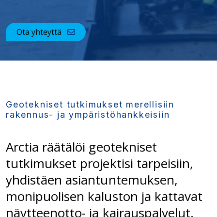
Ota yhteyttä
Geotekniset tutkimukset merellisiin
rakennus- ja ympäristöhankkeisiin
Arctia räätälöi geotekniset
tutkimukset projektisi tarpeisiin,
yhdistäen asiantuntemuksen,
monipuolisen kaluston ja kattavat
näytteenotto- ja kairauspalvelut.