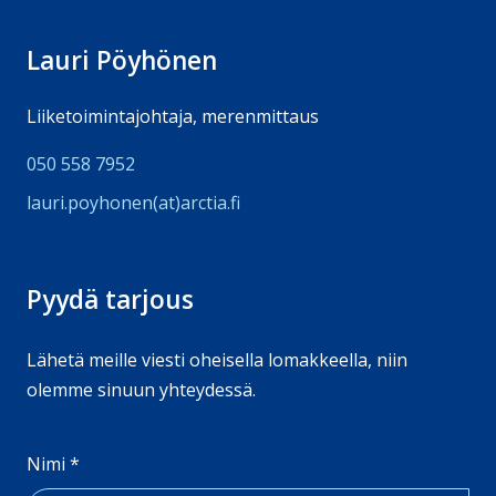
Lauri Pöyhönen
Liiketoimintajohtaja, merenmittaus
050 558 7952
lauri.poyhonen(at)arc­tia.fi
Pyydä tarjous
Lähetä meille viesti oheisella lomakkeella, niin
olemme sinuun yhteydessä.
Nimi
*