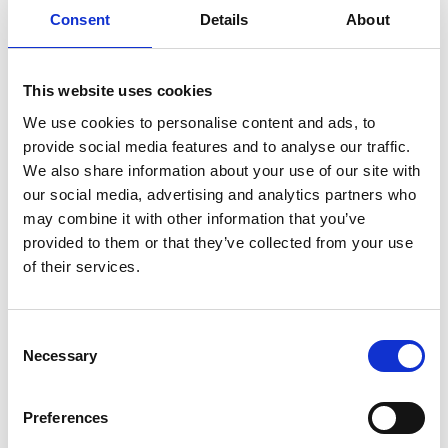
varmistus
Consent
Details
About
Merituulipuistojen tutkimukset
Putki- ja kaapelireittien tutkimukset
This website uses cookies
Ruoppausta edeltävät ja ympäristötutkimukset
Ympäristövaikutusten arvioinnit
We use cookies to personalise content and ads, to
provide social media features and to analyse our traffic.
Rakennusalueiden arviointitutkimukset
We also share information about your use of our site with
our social media, advertising and analytics partners who
may combine it with other information that you’ve
provided to them or that they’ve collected from your use
of their services.
Kalustomme
Consent
Necessary
Selection
Merenmittaus- ja
tutkimuskalusto
Preferences