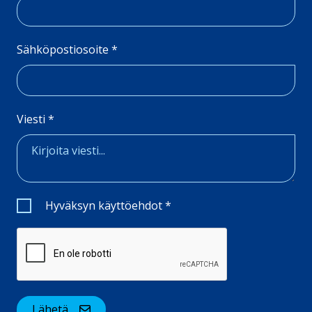
Sähköpostiosoite
*
Viesti
*
Valintaruudut
*
Hyväksyn käyttöehdot
*
Lähetä