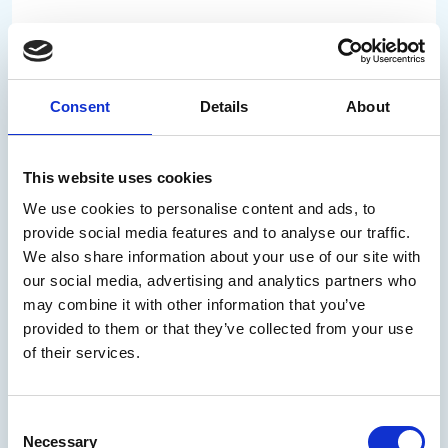
Uusi henkilöstö- ja lakiasiainjohtaja
aloittaa Arctiassa syyskuussa
Consent
Details
About
Anne Jansson on nimitetty Arctian henkilöstö- ja
lakiasiainjohtajaksi. Hän aloittaa tehtävässään
14.9.2026 ja siirtyy Arctiaan Postista, jossa hän on
This website uses cookies
viimeksi toiminut Postipalvelut-liiketoiminnan
We use cookies to personalise content and ads, to
henkilöstöjohtajana.
provide social media features and to analyse our traffic.
We also share information about your use of our site with
our social media, advertising and analytics partners who
27.07.2026
/
Uutinen
may combine it with other information that you’ve
provided to them or that they’ve collected from your use
Lue uutinen
of their services.
Arctia luopuu merenmittausalus
Consent
Necessary
Selection