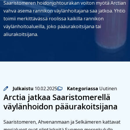
Saaristomeren hoidonjohtourakan voiton myötä Arctian
vahva asema rannikon väylänhoitajana saa jatkoa. Yhtiö
toimii merkittävässä roolissa kaikilla rannikon
väylänhoitoalueilla, joko pääurakoitsijana tai
aliurakoitsijana.
Julkaistu
10.02.2025
Kategoriassa
Uutinen
Arctia jatkaa Saaristomerellä
väylänhoidon pääurakoitsijana
Saaristomeren, Ahvenanmaan ja Selkämeren kattavat
merialueet ovat elintärkeitä Suomen merenkululle.