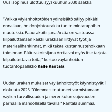
Uusi sopimus ulottuu syyskuuhun 2030 saakka.
"Vaikka väylänhoitotöiden ydinsisältö säilyy pitkälti
ennallaan, hoidonjohtourakka tuo toimintatapoihin
muutoksia. Pääurakoitsijana Arctia on vastuussa
kilpailuttamaan kaikki urakkaan liittyvät työt ja
materiaalihankinnat, mikä takaa kustannustehokkaan
toiminnan. Pääurakoitsijana Arctia voi myös itse tarjota
kilpailutettavia töitä,” kertoo väylänhoidon
tuotantopäällikkö
Kalle Rantala
.
Uuden urakan mukaiset väylänhoitotyöt käynnistyvät 1.
elokuuta 2025. "Olemme sitoutuneet varmistamaan
väylien turvallisuuden ja merenkulun sujuvuuden
parhaalla mahdollisella tavalla," Rantala summaa.