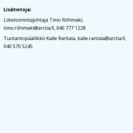
Lisätietoja:
Liiketoimintajohtaja Timo Riihimäki,
timo.riihimaki@arctia.fi, 040 777 1228
Tuotantopäällikkö Kalle Rantala, kalle.rantala@arctia.fi,
040 570 5245