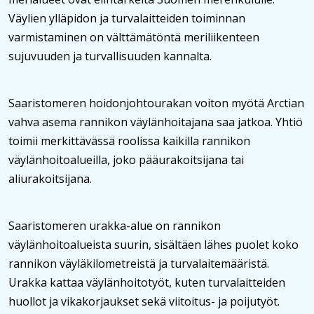
Väylien ylläpidon ja turvalaitteiden toiminnan
varmistaminen on välttämätöntä meriliikenteen
sujuvuuden ja turvallisuuden kannalta.
Saaristomeren hoidonjohtourakan voiton myötä Arctian
vahva asema rannikon väylänhoitajana saa jatkoa. Yhtiö
toimii merkittävässä roolissa kaikilla rannikon
väylänhoitoalueilla, joko pääurakoitsijana tai
aliurakoitsijana.
Saaristomeren urakka-alue on rannikon
väylänhoitoalueista suurin, sisältäen lähes puolet koko
rannikon väyläkilometreistä ja turvalaitemääristä.
Urakka kattaa väylänhoitotyöt, kuten turvalaitteiden
huollot ja vikakorjaukset sekä viitoitus- ja poijutyöt.