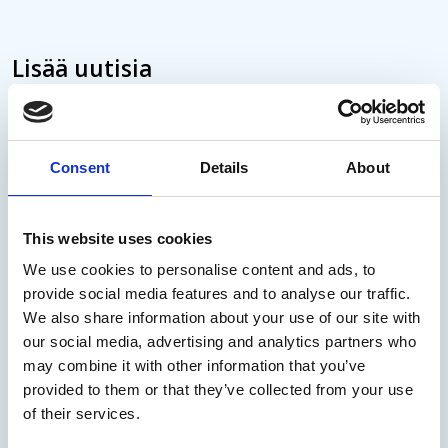
Lisää uutisia
Uusi henkilöstö- ja lakiasiainjohtaja
Consent
Details
About
aloittaa Arctiassa syyskuussa
Anne Jansson on nimitetty Arctian henkilöstö- ja
This website uses cookies
lakiasiainjohtajaksi. Hän aloittaa tehtävässään
We use cookies to personalise content and ads, to
14.9.2026 ja siirtyy Arctiaan Postista, jossa hän on
provide social media features and to analyse our traffic.
viimeksi toiminut Postipalvelut-liiketoiminnan
We also share information about your use of our site with
our social media, advertising and analytics partners who
henkilöstöjohtajana.
may combine it with other information that you’ve
provided to them or that they’ve collected from your use
27.07.2026
/
Uutinen
of their services.