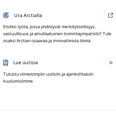
Ura Arctialla
Etsitkö työtä, jossa yhdistyvät merkityksellisyys,
vastuullisuus ja ainutlaatuinen toimintaympäristö? Tule
osaksi Arctian osaavaa ja innovatiivista tiimiä.
Lue uutisia
Tutustu viimeisimpiin uutisiin ja ajankohtaisiin
kuulumisiimme.