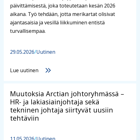
päivittämisestä, joka toteutetaan kesän 2026
aikana. Työ tehdään, jotta merikartat olisivat
ajantasaisia ja vesillä liikkuminen entistä
turvallisempaa.
29.05.2026
/
Uutinen
Lue uutinen
Muutoksia Arctian johtoryhmässä –
HR- ja lakiasiainjohtaja sekä
tekninen johtaja siirtyvät uusiin
tehtäviin
11.05.2026
/
Uutinen