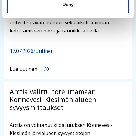
Deny
Jatkossa Arctia keskittyy entistä vahvemmin
erityistehtävän hoitoon sekä liiketoiminnan
kehittämiseen meri- ja rannikkoalueilla.
17.07.2026
/
Uutinen
Lue uutinen
Arctia valittu toteuttamaan
Konnevesi–Kiesimän alueen
syvyysmittaukset
Arctia on voittanut kilpailutuksen Konnevesi-
Kiesimän järvialueen syvyystietojen