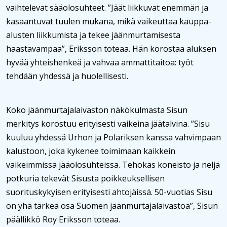
vaihtelevat sääolosuhteet. ”Jäät liikkuvat enemmän ja
kasaantuvat tuulen mukana, mikä vaikeuttaa kauppa-
alusten liikkumista ja tekee jäänmurtamisesta
haastavampaa”, Eriksson toteaa. Hän korostaa aluksen
hyvää yhteishenkeä ja vahvaa ammattitaitoa: työt
tehdään yhdessä ja huolellisesti.
Koko jäänmurtajalaivaston näkökulmasta Sisun
merkitys korostuu erityisesti vaikeina jäätalvina. ”Sisu
kuuluu yhdessä Urhon ja Polariksen kanssa vahvimpaan
kalustoon, joka kykenee toimimaan kaikkein
vaikeimmissa jääolosuhteissa. Tehokas koneisto ja neljä
potkuria tekevät Sisusta poikkeuksellisen
suorituskykyisen erityisesti ahtojäissä. 50-vuotias Sisu
on yhä tärkeä osa Suomen jäänmurtajalaivastoa”, Sisun
päällikkö Roy Eriksson toteaa.