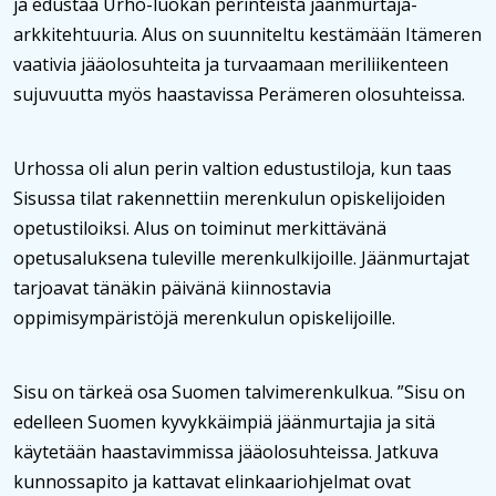
ja edustaa Urho-luokan perinteistä jäänmurtaja-
arkkitehtuuria. Alus on suunniteltu kestämään Itämeren
vaativia jääolosuhteita ja turvaamaan meriliikenteen
sujuvuutta myös haastavissa Perämeren olosuhteissa.
Urhossa oli alun perin valtion edustustiloja, kun taas
Sisussa tilat rakennettiin merenkulun opiskelijoiden
opetustiloiksi. Alus on toiminut merkittävänä
opetusaluksena tuleville merenkulkijoille. Jäänmurtajat
tarjoavat tänäkin päivänä kiinnostavia
oppimisympäristöjä merenkulun opiskelijoille.
Sisu on tärkeä osa Suomen talvimerenkulkua. ”Sisu on
edelleen Suomen kyvykkäimpiä jäänmurtajia ja sitä
käytetään haastavimmissa jääolosuhteissa. Jatkuva
kunnossapito ja kattavat elinkaariohjelmat ovat