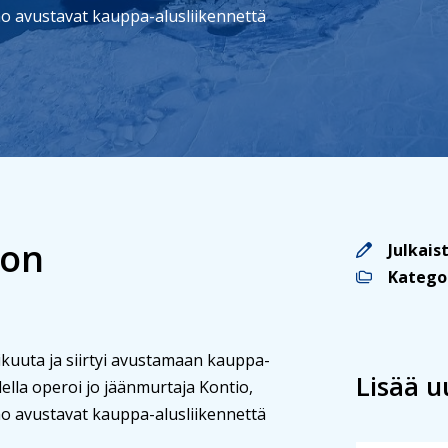
rho avustavat kauppa-alusliikennettä
oon
Julkais
Katego
ikuuta ja siirtyi avustamaan kauppa-
Lisää u
lla operoi jo jäänmurtaja Kontio,
rho avustavat kauppa-alusliikennettä