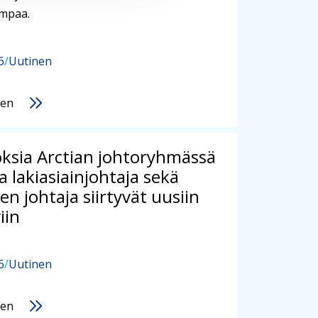
empaa.
6
/
Uutinen
nen
ksia Arctian johtoryhmässä
ja lakiasiainjohtaja sekä
en johtaja siirtyvät uusiin
iin
6
/
Uutinen
nen