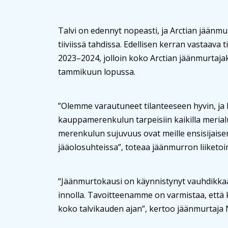
Talvi on edennyt nopeasti, ja Arctian jäänm
tiiviissä tahdissa. Edellisen kerran vastaava
2023–2024, jolloin koko Arctian jäänmurtaja
tammikuun lopussa.
”Olemme varautuneet tilanteeseen hyvin, j
kauppamerenkulun tarpeisiin kaikilla merial
merenkulun sujuvuus ovat meille ensisijaise
jääolosuhteissa”, toteaa jäänmurron liiketo
“Jäänmurtokausi on käynnistynyt vauhdikkaas
innolla. Tavoitteenamme on varmistaa, että 
koko talvikauden ajan”, kertoo jäänmurtaja 