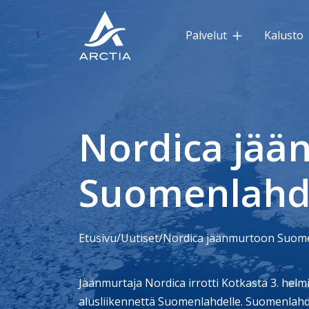
Palvelut
Kalusto
Nordica jää
Suomenlahd
Etusivu
/
Uutiset
/
Nordica jäänmurtoon Suome
Jäänmurtaja Nordica irrotti Kotkasta 3. helm
alusliikennettä Suomenlahdelle. Suomenlahde