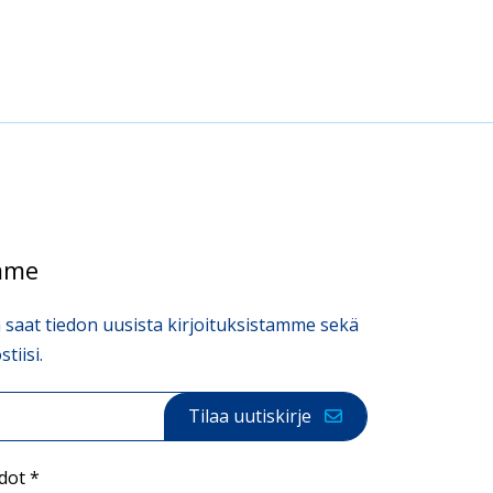
emme
 saat tiedon uusista kirjoituksistamme sekä
tiisi.
Tilaa uutiskirje
hdot
*