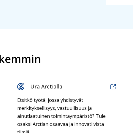
arkemmin
Ura Arctialla
Etsitkö työtä, jossa yhdistyvät
merkityksellisyys, vastuullisuus ja
ainutlaatuinen toimintaympäristö? Tule
osaksi Arctian osaavaa ja innovatiivista
tiimiä.