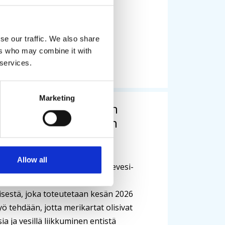
seen meri- ja rannikkoalueilla.
se our traffic. We also share
6
/
Uutinen
ers who may combine it with
 services.
nen
Marketing
 valittu toteuttamaan
vesi–Kiesimän alueen
mittaukset
Allow all
 voittanut kilpailutuksen Konnevesi-
järvialueen syvyystietojen
isestä, joka toteutetaan kesän 2026
yö tehdään, jotta merikartat olisivat
ia ja vesillä liikkuminen entistä