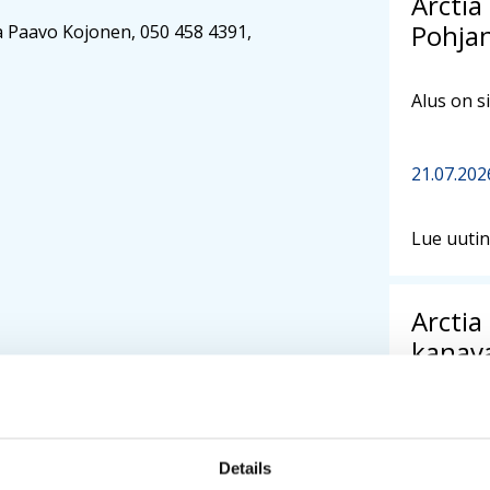
Arctia
Pohja
a Paavo Kojonen, 050 458 4391,
Alus on si
21.07.202
Lue uuti
Arctia
kanava
Group 
Jatkossa 
Details
erityiste