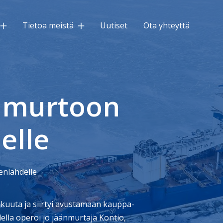
Tietoa meistä
Uutiset
Ota yhteyttä
nmurtoon
elle
nlahdelle
ikuuta ja siirtyi avustamaan kauppa-
lla operoi jo jäänmurtaja Kontio,