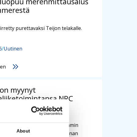
 luopuu merenmittausalus
nmerestä
irretty purettavaksi Teijon telakalle.
6
/
Uutinen
nen
 on myynyt
liiketoimintansa NRC
Finland Oy:lle
Arctia keskittyy entistä vahvemmin
About
htävän hoitoon sekä liiketoiminnan