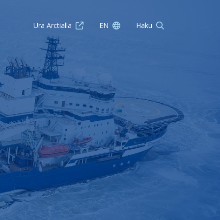
Ura Arctialla
EN
Haku