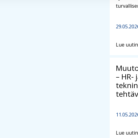
turvallis
29.05.202
Lue uuti
Muuto
– HR- 
teknin
tehtäv
11.05.202
Lue uuti