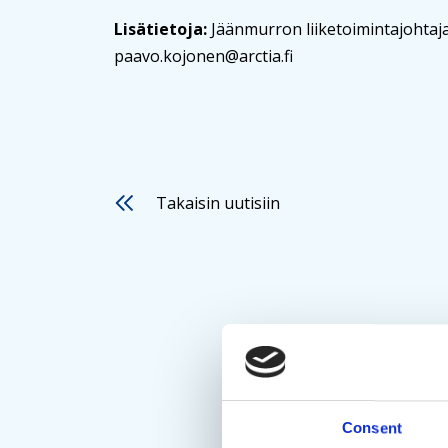
Lisätietoja:
Jäänmurron liiketoimintajohtaj
paavo.kojonen@arctia.fi
Takaisin uutisiin
Consent