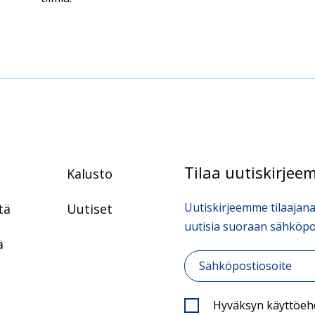
Tilaa uutiskirje
Kalusto
Uutiskirjeemme tilaajana
tä
Uutiset
uutisia suoraan sähköpos
ä
Sähköposti
*
Hyväksyn käyttöe