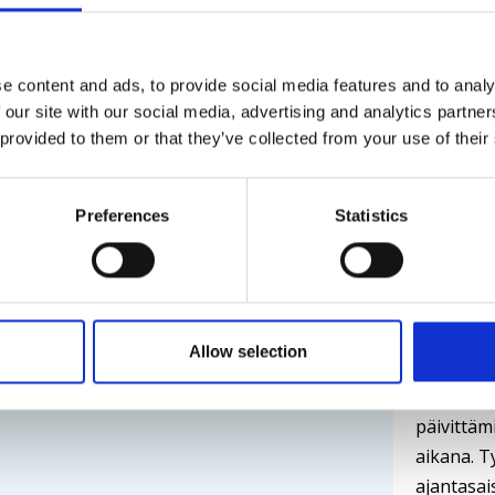
kehittämi
e content and ads, to provide social media features and to analy
17.07.202
 our site with our social media, advertising and analytics partn
 provided to them or that they’ve collected from your use of their
Lue uuti
Preferences
Statistics
Arctia
Konne
syvyys
Allow selection
Arctia on
Kiesimän 
päivittäm
aikana. T
ajantasais