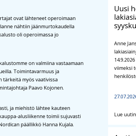
Uusi h
lakias
urtajat ovat lähteneet operoimaan
syysk
 tilanne nähtiin jäänmurtokaudella
kalusto oli operoimassa jo
Anne Jans
lakiasiai
14.9.2026 
a kalustomme on valmiina vastaamaan
viimeksi 
ueilla. Toimintavarmuus ja
henkilöst
n tärkeitä myös vaativissa
imintajohtaja Paavo Kojonen.
27.07.202
ti, ja miehistö lähtee kauteen
Lue uuti
kauppa-alusliikenne toimii sujuvasti
Nordican päällikkö Hanna Kujala.