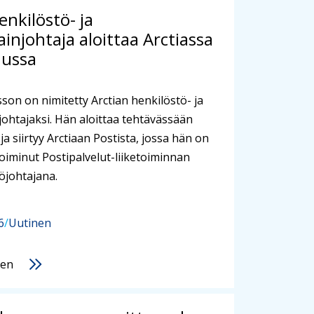
enkilöstö- ja
iainjohtaja aloittaa Arctiassa
uussa
son on nimitetty Arctian henkilöstö- ja
njohtajaksi. Hän aloittaa tehtävässään
ja siirtyy Arctiaan Postista, jossa hän on
toiminut Postipalvelut-liiketoiminnan
öjohtajana.
6
/
Uutinen
nen