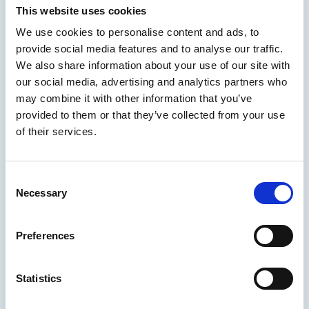
This website uses cookies
Jatkossa Arctia keskittyy entistä vahvemmin
We use cookies to personalise content and ads, to
provide social media features and to analyse our traffic.
erityistehtävän hoitoon sekä liiketoiminnan
We also share information about your use of our site with
kehittämiseen meri- ja rannikkoalueilla.
our social media, advertising and analytics partners who
may combine it with other information that you’ve
provided to them or that they’ve collected from your use
17.07.2026
/
Uutinen
of their services.
Lue uutinen
Consent
Necessary
Selection
Arctia valittu toteuttamaan
Konnevesi–Kiesimän alueen
Preferences
syvyysmittaukset
Statistics
Arctia on voittanut kilpailutuksen Konnevesi-
Kiesimän järvialueen syvyystietojen