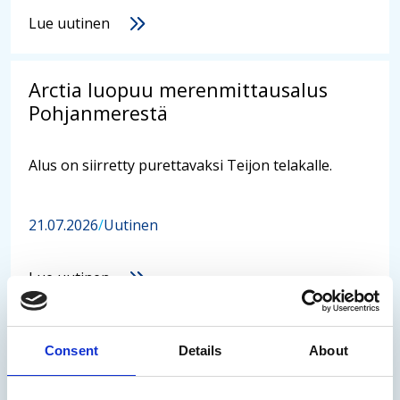
Lue uutinen
Arctia luopuu merenmittausalus
Pohjanmerestä
Alus on siirretty purettavaksi Teijon telakalle.
21.07.2026
/
Uutinen
Lue uutinen
Arctia on myynyt
Consent
Details
About
kanavaliiketoimintansa NRC Group
Finland Oy:lle