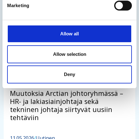
päivittämisestä, joka toteutetaan kesän 2026
Marketing
aikana. Työ tehdään, jotta merikartat olisivat
ajantasaisia ja vesillä liikkuminen entistä
turvallisempaa.
Allow all
29.05.2026
/
Uutinen
Allow selection
Lue uutinen
Deny
Muutoksia Arctian johtoryhmässä –
HR- ja lakiasiainjohtaja sekä
tekninen johtaja siirtyvät uusiin
tehtäviin
11.05.2026
/
Uutinen