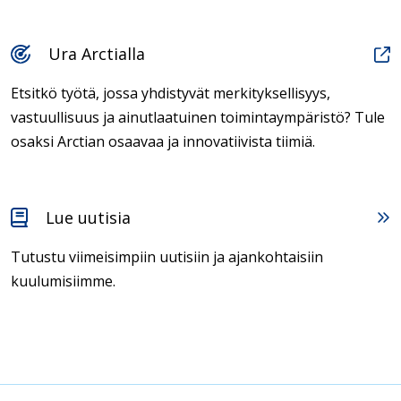
Ura Arctialla
Etsitkö työtä, jossa yhdistyvät merkityksellisyys,
vastuullisuus ja ainutlaatuinen toimintaympäristö? Tule
osaksi Arctian osaavaa ja innovatiivista tiimiä.
Lue uutisia
Tutustu viimeisimpiin uutisiin ja ajankohtaisiin
kuulumisiimme.