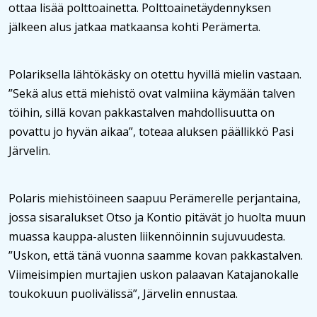
ottaa lisää polttoainetta. Polttoainetäydennyksen
jälkeen alus jatkaa matkaansa kohti Perämerta.
Polariksella lähtökäsky on otettu hyvillä mielin vastaan.
”Sekä alus että miehistö ovat valmiina käymään talven
töihin, sillä kovan pakkastalven mahdollisuutta on
povattu jo hyvän aikaa”, toteaa aluksen päällikkö Pasi
Järvelin.
Polaris miehistöineen saapuu Perämerelle perjantaina,
jossa sisaralukset Otso ja Kontio pitävät jo huolta muun
muassa kauppa-alusten liikennöinnin sujuvuudesta.
”Uskon, että tänä vuonna saamme kovan pakkastalven.
Viimeisimpien murtajien uskon palaavan Katajanokalle
toukokuun puolivälissä”, Järvelin ennustaa.