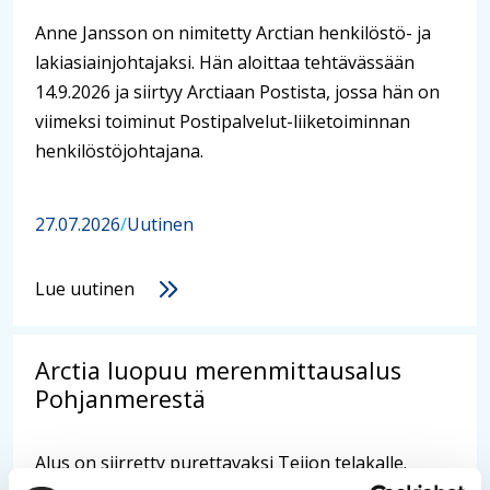
Anne Jansson on nimitetty Arctian henkilöstö- ja
lakiasiainjohtajaksi. Hän aloittaa tehtävässään
14.9.2026 ja siirtyy Arctiaan Postista, jossa hän on
viimeksi toiminut Postipalvelut-liiketoiminnan
henkilöstöjohtajana.
27.07.2026
/
Uutinen
Lue uutinen
Arctia luopuu merenmittausalus
Pohjanmerestä
Alus on siirretty purettavaksi Teijon telakalle.