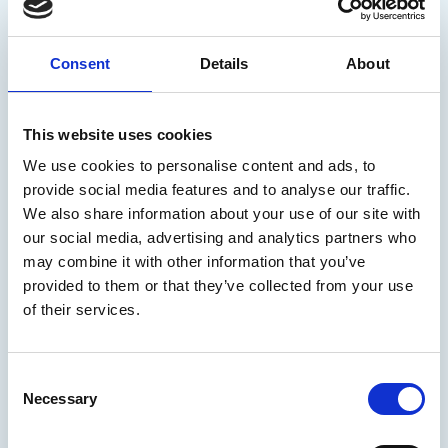
21.07.2026
/
Uutinen
Consent
Details
About
Lue uutinen
This website uses cookies
We use cookies to personalise content and ads, to
Arctia on myynyt
provide social media features and to analyse our traffic.
kanavaliiketoimintansa NRC Group
We also share information about your use of our site with
Finland Oy:lle
our social media, advertising and analytics partners who
may combine it with other information that you’ve
Jatkossa Arctia keskittyy entistä vahvemmin
provided to them or that they’ve collected from your use
of their services.
erityistehtävän hoitoon sekä liiketoiminnan
kehittämiseen meri- ja rannikkoalueilla.
Consent
Necessary
Selection
17.07.2026
/
Uutinen