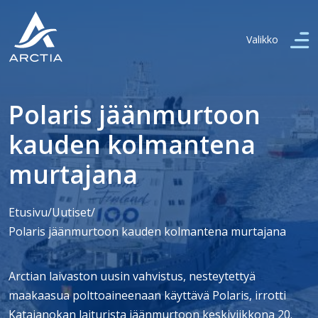
Valikko
Polaris jäänmurtoon
kauden kolmantena
murtajana
Etusivu
/
Uutiset
/
Polaris jäänmurtoon kauden kolmantena murtajana
Arctian laivaston uusin vahvistus, nesteytettyä
maakaasua polttoaineenaan käyttävä Polaris, irrotti
Katajanokan laiturista jäänmurtoon keskiviikkona 20.