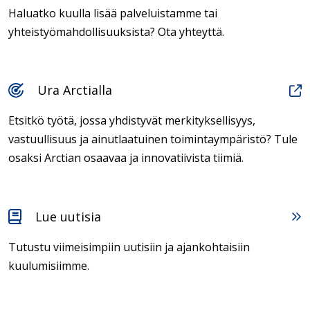
Haluatko kuulla lisää palveluistamme tai
yhteistyömahdollisuuksista? Ota yhteyttä.
Ura Arctialla
Etsitkö työtä, jossa yhdistyvät merkityksellisyys,
vastuullisuus ja ainutlaatuinen toimintaympäristö? Tule
osaksi Arctian osaavaa ja innovatiivista tiimiä.
Lue uutisia
Tutustu viimeisimpiin uutisiin ja ajankohtaisiin
kuulumisiimme.