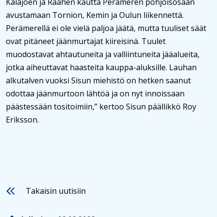
Kalajoen ja Raahen kautta Perämeren pohjoisosaan
avustamaan Tornion, Kemin ja Oulun liikennettä.
Perämerellä ei ole vielä paljoa jäätä, mutta tuuliset säät
ovat pitäneet jäänmurtajat kiireisinä. Tuulet
muodostavat ahtautuneita ja valliintuneita jääalueita,
jotka aiheuttavat haasteita kauppa-aluksille. Lauhan
alkutalven vuoksi Sisun miehistö on hetken saanut
odottaa jäänmurtoon lähtöä ja on nyt innoissaan
päästessään tositoimiin,” kertoo Sisun päällikkö Roy
Eriksson.
Takaisin uutisiin