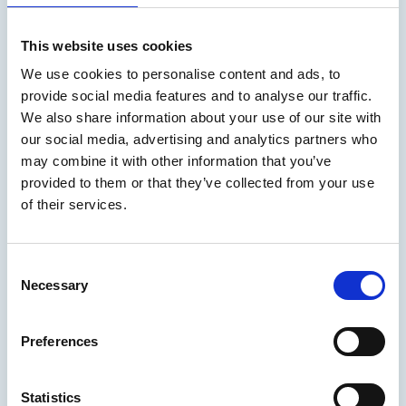
Arctia on myynyt
kanavaliiketoimintansa NRC Group
This website uses cookies
Finland Oy:lle
We use cookies to personalise content and ads, to
provide social media features and to analyse our traffic.
Jatkossa Arctia keskittyy entistä vahvemmin
We also share information about your use of our site with
erityistehtävän hoitoon sekä liiketoiminnan
our social media, advertising and analytics partners who
kehittämiseen meri- ja rannikkoalueilla.
may combine it with other information that you’ve
provided to them or that they’ve collected from your use
of their services.
17.07.2026
/
Uutinen
Consent
Lue uutinen
Necessary
Selection
Arctia valittu toteuttamaan
Preferences
Konnevesi–Kiesimän alueen
syvyysmittaukset
Statistics