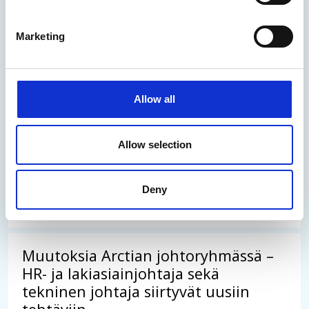
Arctia on voittanut kilpailutuksen Konnevesi-
Marketing
Kiesimän järvialueen syvyystietojen
päivittämisestä, joka toteutetaan kesän 2026
aikana. Työ tehdään, jotta merikartat olisivat
ajantasaisia ja vesillä liikkuminen entistä
Allow all
turvallisempaa.
Allow selection
29.05.2026
/
Uutinen
Deny
Lue uutinen
Muutoksia Arctian johtoryhmässä –
HR- ja lakiasiainjohtaja sekä
tekninen johtaja siirtyvät uusiin