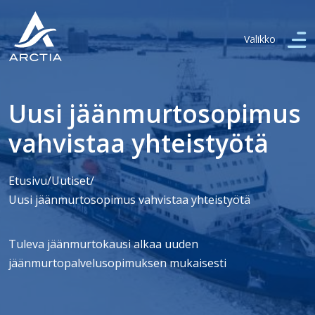
Valikko
Uusi jäänmurtosopimus
vahvistaa yhteistyötä
Etusivu
/
Uutiset
/
Uusi jäänmurtosopimus vahvistaa yhteistyötä
Tuleva jäänmurtokausi alkaa uuden
jäänmurtopalvelusopimuksen mukaisesti