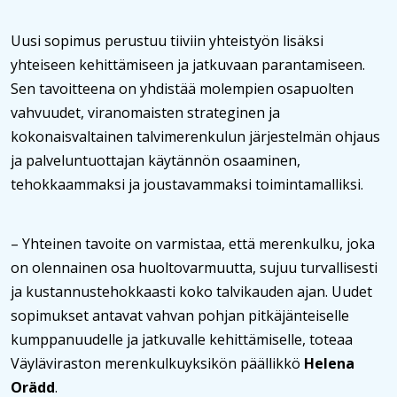
Uusi sopimus perustuu tiiviin yhteistyön lisäksi
yhteiseen kehittämiseen ja jatkuvaan parantamiseen.
Sen tavoitteena on yhdistää molempien osapuolten
vahvuudet, viranomaisten strateginen ja
kokonaisvaltainen talvimerenkulun järjestelmän ohjaus
ja palveluntuottajan käytännön osaaminen,
tehokkaammaksi ja joustavammaksi toimintamalliksi.
– Yhteinen tavoite on varmistaa, että merenkulku, joka
on olennainen osa huoltovarmuutta, sujuu turvallisesti
ja kustannustehokkaasti koko talvikauden ajan. Uudet
sopimukset antavat vahvan pohjan pitkäjänteiselle
kumppanuudelle ja jatkuvalle kehittämiselle, toteaa
Väyläviraston merenkulkuyksikön päällikkö
Helena
Orädd
.