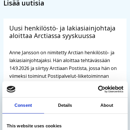
Lisää uutisia
Uusi henkilöstö- ja lakiasiainjohtaja
aloittaa Arctiassa syyskuussa
Anne Jansson on nimitetty Arctian henkilöstö- ja
lakiasiainjohtajaksi. Hän aloittaa tehtävässään
14.9.2026 ja siirtyy Arctiaan Postista, jossa hän on
viimeksi toiminut Postipalvelut-liiketoiminnan
henkilöstöjohtajana.
27.07.2026
/
Uutinen
Consent
Details
About
Lue uutinen
This website uses cookies