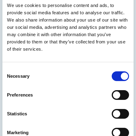
We use cookies to personalise content and ads, to
Arctia luopuu merenmittausalus
provide social media features and to analyse our traffic.
Pohjanmerestä
We also share information about your use of our site with
our social media, advertising and analytics partners who
may combine it with other information that you’ve
Alus on siirretty purettavaksi Teijon telakalle.
provided to them or that they’ve collected from your use
of their services.
21.07.2026
/
Uutinen
Consent
Lue uutinen
Necessary
Selection
Preferences
Arctia on myynyt
kanavaliiketoimintansa NRC Group
Finland Oy:lle
Statistics
Jatkossa Arctia keskittyy entistä vahvemmin
Marketing