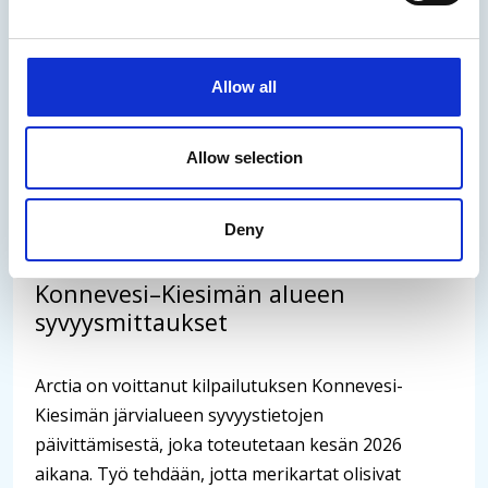
erityistehtävän hoitoon sekä liiketoiminnan
kehittämiseen meri- ja rannikkoalueilla.
Allow all
17.07.2026
/
Uutinen
Allow selection
Lue uutinen
Deny
Arctia valittu toteuttamaan
Konnevesi–Kiesimän alueen
syvyysmittaukset
Arctia on voittanut kilpailutuksen Konnevesi-
Kiesimän järvialueen syvyystietojen
päivittämisestä, joka toteutetaan kesän 2026
aikana. Työ tehdään, jotta merikartat olisivat