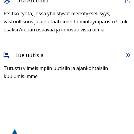
Ura Arctialla
Etsitkö työtä, jossa yhdistyvät merkityksellisyys,
vastuullisuus ja ainutlaatuinen toimintaympäristö? Tule
osaksi Arctian osaavaa ja innovatiivista tiimiä.
Lue uutisia
Tutustu viimeisimpiin uutisiin ja ajankohtaisiin
kuulumisiimme.