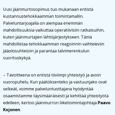
Uusi jäänmurtosopimus tuo mukanaan entistä
kustannustehokkaamman toimintamallin.
Palveluntarjoajalla on aiempaa enemmän
mahdollisuuksia vaikuttaa operatiivisiin ratkaisuihin,
kuten jäänmurtajien lähtöjärjestykseen. Tämä
mahdollistaa tehokkaamman reagoinnin vaihteleviin
jääolosuhteisiin ja parantaa talvimerenkulun
suorituskykyä.
– Tavoitteena on entistä tiiviimpi yhteistyö ja avoin
vuoropuhelu. Kun päätöksenteko ja vastuunjako ovat
selkeät, voimme palveluntuottajana hyödyntää
osaamistamme täysimääräisesti ja kehittää yhteistyötä
edelleen, kertoo jäänmurron liiketoimintajohtaja
Paavo
Kojonen
.